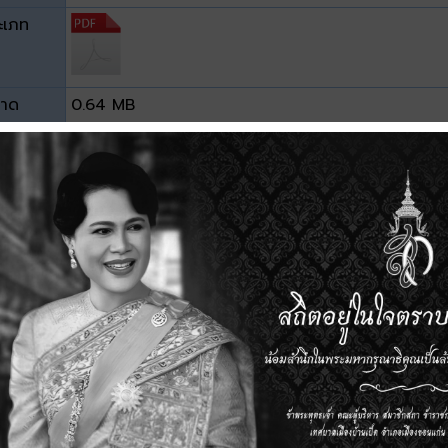
ะเภท
าด
0.64 MB
วน์โหลด