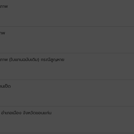
ขภาพ
ภาพ
ขภาพ (ใบแทนฉบับเดิม) กรณีสูญหาย
านเป็ด
ด อำเภอเมือง จังหวัดขอนแก่น