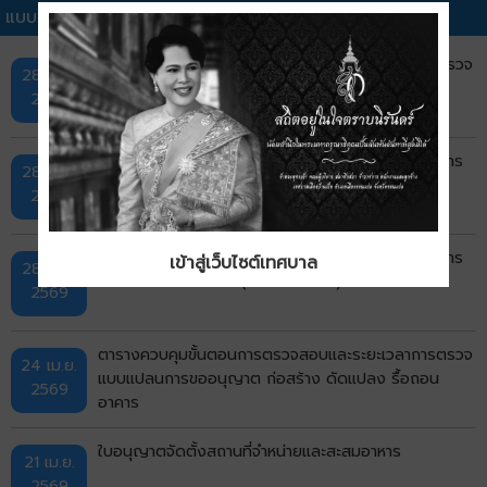
แบบฟอร์มคำร้องต่างๆอื่นๆ
ตารางควบคุมขั้นตอนการตรวจสอบและระยะเวลาการตรวจ
28 เม.ย.
แบบแปลนการขออนุญาต ก่อสร้าง ดัดแปลง รื้อถอน
2569
อาคาร
ใบอนุญาตก่อสร้างอาคาร ดัดแปลงอาคาร รื้อถอนอาคาร
28 เม.ย.
หรือเคลื่อนย้ายอาคาร (ก่อสร้างอาคาร)
2569
ใบอนุญาตก่อสร้างอาคาร ดัดแปลงอาคาร รื้อถอนอาคาร
เข้าสู่เว็บไซต์เทศบาล
28 เม.ย.
หรือเคลื่อนย้ายอาคาร (รื้อถอนอาคาร)
2569
ตารางควบคุมขั้นตอนการตรวจสอบและระยะเวลาการตรวจ
24 เม.ย.
แบบแปลนการขออนุญาต ก่อสร้าง ดัดแปลง รื้อถอน
2569
อาคาร
ใบอนุญาตจัดตั้งสถานที่จำหน่ายและสะสมอาหาร
21 เม.ย.
2569