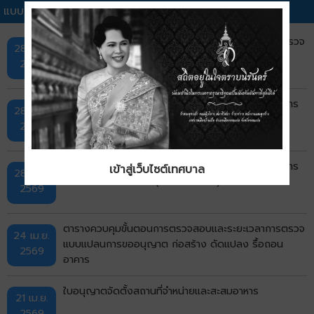
แบบฟอร์มคำร้องต่างๆอื่นๆ
ตารางควบคุมขั้นตอนการตรวจสอบและระยะเวลาการตรวจ
28 เม.ย.
แบบแปลนการขออนุญาต ก่อสร้าง ดัดแปลง รื้อถอน
2569
อาคาร
ใบอนุญาตก่อสร้างอาคาร ดัดแปลงอาคาร รื้อถอนอาคาร
28 เม.ย.
หรือเคลื่อนย้ายอาคาร (ก่อสร้างอาคาร)
2569
ใบอนุญาตก่อสร้างอาคาร ดัดแปลงอาคาร รื้อถอนอาคาร
เข้าสู่เว็บไซต์เทศบาล
28 เม.ย.
หรือเคลื่อนย้ายอาคาร (รื้อถอนอาคาร)
2569
ตารางควบคุมขั้นตอนการตรวจสอบและระยะเวลาการตรวจ
24 เม.ย.
แบบแปลนการขออนุญาต ก่อสร้าง ดัดแปลง รื้อถอน
2569
อาคาร
ใบอนุญาตจัดตั้งสถานที่จำหน่ายและสะสมอาหาร
21 เม.ย.
2569