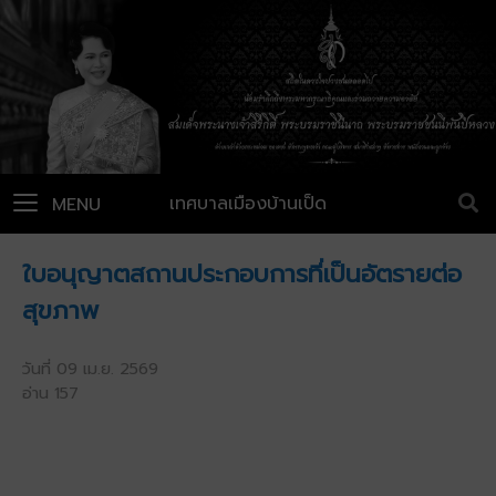
เทศบาลเมืองบ้านเป็ด
MENU
ใบอนุญาตสถานประกอบการที่เป็นอัตรายต่อ
สุขภาพ
วันที่ 09 เม.ย. 2569
อ่าน 157