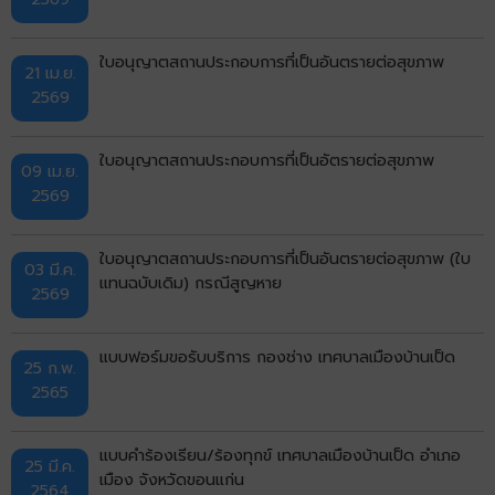
ใบอนุญาตสถานประกอบการที่เป็นอันตรายต่อสุขภาพ
21 เม.ย.
2569
ใบอนุญาตสถานประกอบการที่เป็นอัตรายต่อสุขภาพ
09 เม.ย.
2569
ใบอนุญาตสถานประกอบการที่เป็นอันตรายต่อสุขภาพ (ใบ
03 มี.ค.
แทนฉบับเดิม) กรณีสูญหาย
2569
แบบฟอร์มขอรับบริการ กองช่าง เทศบาลเมืองบ้านเป็ด
25 ก.พ.
2565
แบบคำร้องเรียน/ร้องทุกข์ เทศบาลเมืองบ้านเป็ด อำเภอ
25 มี.ค.
เมือง จังหวัดขอนแก่น
2564