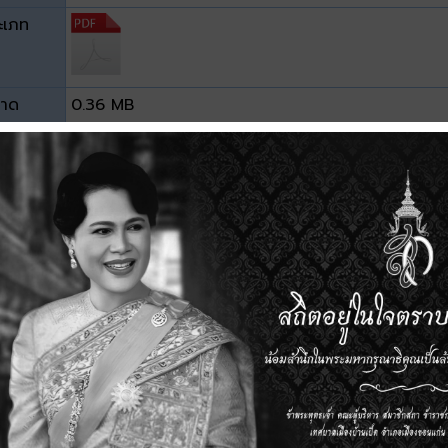
ะเภท
าด
0.36 MB
วน์โหลด