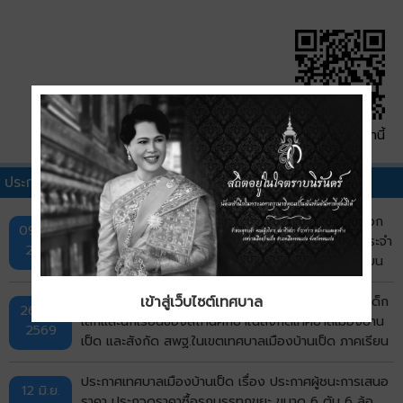
QR Code หน้านี้
ประกาศผู้ชนะการเสนอราคาอื่นๆ
ประกาศผลผู้ชนะการจัดซื้อจัดจ้างหรือผู้ได้รับการคัดเลือก
09 ก.ค.
และสาระสำคัญของสัญญาหรือข้อตกลงเป็นหนังสือ ประจำ
2569
ไตรมาสที่ 3 (เดือนเมษายน พ.ศ.2569 ถึง เดือนมิถุนายน
พ.ศ.2569)
ประกาศผู้ชนะการเสนอราคา ซื้ออาหารเสริม (นม) ให้แก่เด็ก
เข้าสู่เว็บไซต์เทศบาล
26 มิ.ย.
เล็กและนักเรียนของสถานศึกษาในสังกัดเทศบาลเมืองบ้าน
2569
เป็ด และสังกัด สพฐ.ในเขตเทศบาลเมืองบ้านเป็ด ภาคเรียน
ที่ 1/2569 โดยวิธีเฉพาะเจาะจง
ประกาศเทศบาลเมืองบ้านเป็ด เรื่อง ประกาศผู้ชนะการเสนอ
12 มิ.ย.
ราคา ประกวดราคาซื้อรถบรรทุกขยะ ขนาด 6 ตัน 6 ล้อ