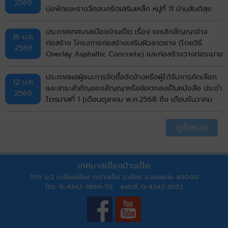
2569
ประกวดราคาอิเล็กทรอนิกส์ (e-bidding)
บ่อพักและรางวีคอนกรีตเสริมเหล็ก หมู่ที่ 11 บ้านสันติสุข
(ซอย 4) ตำบลบ้านเป็ด อำเภอเมืองขอนแก่น จังหวัด
ขอนแก่น โดยวิธีคัดเลือก
ประกาศเทศบาลเมืองบ้านเป็ด เรื่อง ยกเลิกสัญญาจ้าง
16 ม.ค
ก่อสร้าง โครงการก่อสร้างเสริมผิวลาดยาง (โดยวิธี
2569
Overlay Asphaltic Concrete) และก่อสร้างวางท่อระบาย
น้ำพร้อมบ่อพักและรางวีคอนกรีตสเริมเหล็ก (จากถนนมะลิ
วัลย์ ถึงถนนเลี่ยงเมือง) รหัสทางหลวงท้องถิ่น
ประกาศผลผู้ชนะการจัดซื้อจัดจ้างหรือผู้ได้รับการคัดเลือก
12 ม.ค
ขก.ถ.36007 แยกทางหลวงหมายเลข 12 (บ้านโคกฟันโปง)
และสาระสำคัญของสัญญาหรือข้อตกลงเป็นหนังสือ ประจำ
2569
- แยกทางหลวงหมายเลข 230 (ทางเลี่ยงเมือง) หมู่ที่ 4,21
ไตรมาสที่ 1 (เดือนตุลาคม พ.ศ.2568 ถึง เดือนธันวาคม
บ้านโคกฟันโปง พื้นที่ผิวจราจรรวมไม่น้อยกว่า 12,250
พ.ศ.2568)
ตารางเมตร ตำบลบ้านเป็ด อำเภอเมืองขอนแก่น จังหวัด
ดูทั้งหมด
ขอนแก่น ด้วยวิธีประกวดราคาอิเล็กทรอนิกส์ (e-bidding)
เทศบาลเมืองบ้านเป็ด
555 ม.2 ถ.เลี่ยงเมือง ต.บ้านเป็ด อ.เมือง จ.ขอนแก่น 40000
โทร. 0-4342-3869-70 แฟกซ์. 0-4342-3032