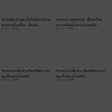
ตรวจสอบปัญหาน้ำท่วมขังบริเวณ
กรอกกระสอบทราย เพื่อเตรียม
ถนนสายบ้านเป็ด–บ้านทุ่ม
ความพร้อมในการช่วยเหลือ
03 ส.ค. 2569
30 ก.ค. 2569
ประชาชน
กิจกรรมเฉลิมพระเกียรติพระบาท
กิจกรรมเฉลิมพระเกียรติพระบาท
สมเด็จพระเจ้าอยู่หัว
สมเด็จพระเจ้าอยู่หัว
28 ก.ค. 2569
28 ก.ค. 2569