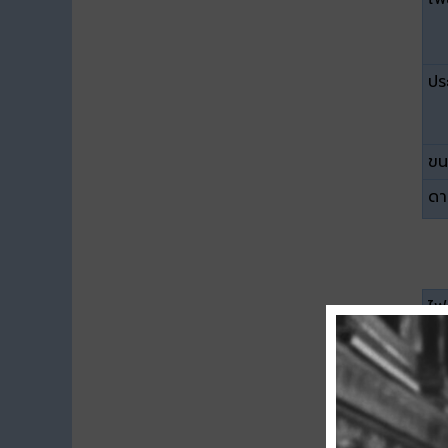
ปร
ขน
ดา
ไฟล
ปร