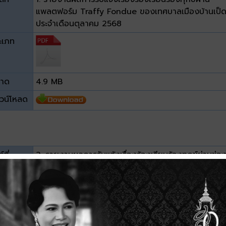
แพลตฟอร์ม Traffy Fondue ของเทศบาลเมืองบ้านเป็
ประจำเดือนตุลาคม 2568
ะเภท
าด
4.9 MB
วน์โหลด
์ที่
2. รายงานผลการรับแจ้งเรื่องร้องเรียนร้องทุกข์ผ่านช่อ
ทาง LINE OA ของเทศบาลเมืองบ้านเป็ด ประจำเดือน
ตุลาคม 2568
ะเภท