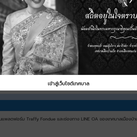
าด
4.98 MB
วน์โหลด
เข้าสู่เว็บไซต์เทศบาล
์ผ่านแพลตฟอร์ม Traffy Fondue และช่องทาง LINE OA ของเทศบาลเมืองบ้าน