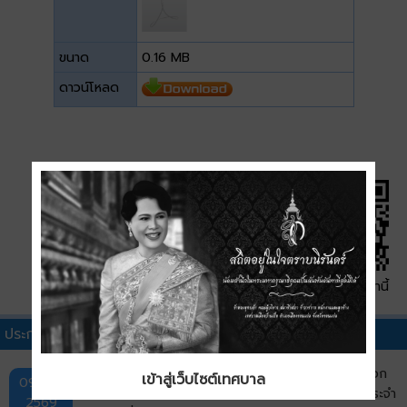
ขนาด
0.16 MB
ดาวน์โหลด
QR Code หน้านี้
ประกาศผู้ชนะการเสนอราคาอื่นๆ
ประกาศผลผู้ชนะการจัดซื้อจัดจ้างหรือผู้ได้รับการคัดเลือก
เข้าสู่เว็บไซต์เทศบาล
09 ก.ค.
และสาระสำคัญของสัญญาหรือข้อตกลงเป็นหนังสือ ประจำ
2569