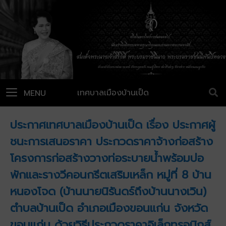
เทศบาลเมืองบ้านเป็ด
MENU
ประกาศเทศบาลเมืองบ้านเป็ด เรื่อง ประกาศผู้
ชนะการเสนอราคา ประกวดราคาจ้างก่อสร้าง
โครงการก่อสร้างวางท่อระบายน้ำพร้อมบ่อ
พักและรางวีคอนกรีตเสริมเหล็ก หมู่ที่ 8 บ้าน
หนองโจด (บ้านนายนิรันดร์ถึงบ้านนางเวิน)
ตำบลบ้านเป็ด อำเภอเมืองขอนแก่น จังหวัด
ขอนแก่น ด้วยวิธีประกวดราคาอิเล็กทรอนิกส์