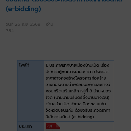
(e-bidding)
วันที่ 26 ก.ย. 2568 อ่าน
784
ไฟล์ที่
1. ประกาศเทศบาลเมืองบ้านเป็ด เรื่อง
ประกาศผู้ชนะการเสนอราคา ประกวด
ราคาจ้างก่อสร้างโครงการก่อสร้าง
วางท่อระบายน้ำพร้อมบ่อพักและรางวี
คอนกรีตเสริมเหล็ก หมู่ที่ 8 บ้านหนอง
โจด (บ้านนายนิรันดร์ถึงบ้านนางเวิน)
ตำบลบ้านเป็ด อำเภอเมืองขอนแก่น
จังหวัดขอนแก่น ด้วยวิธีประกวดราคา
อิเล็กทรอนิกส์ (e-bidding)
ประเภท