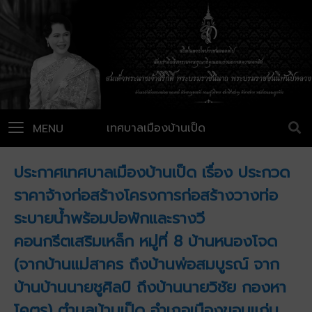
เทศบาลเมืองบ้านเป็ด
MENU
ประกาศเทศบาลเมืองบ้านเป็ด เรื่อง ประกวด
ราคาจ้างก่อสร้างโครงการก่อสร้างวางท่อ
ระบายน้ำพร้อมบ่อพักและรางวี
คอนกรีตเสริมเหล็ก หมู่ที่ 8 บ้านหนองโจด
(จากบ้านแม่สาคร ถึงบ้านพ่อสมบูรณ์ จาก
บ้านบ้านนายชูศิลป์ ถึงบ้านนายวิชัย กองหา
โคตร) ตำบลบ้านเป็ด อำเภอเมืองขอนแก่น