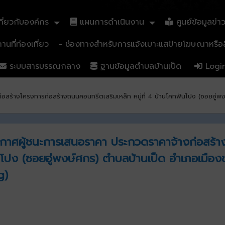
ี่ยวกับองค์กร
แผนการดำเนินงาน
ศูนย์ข้อมูลข่า
นที่ท่องเที่ยว
- ช่องทางสำหรับการแจ้งเบาะแสป้ายโฆษณาหรือสิ
ระบบสารบรรณกลาง
ฐานข้อมูลตำบลบ้านเป็ด
Logi
่อสร้างโครงการก่อสร้างถนนคอนกรีตเสริมเหล็ก หมู่ที่ 4 บ้านโคกฟันโปง (ซอยอู่
ระกาศผู้ชนะการเสนอราคา ประกวดราคาจ้างก่อสร้
ันโปง (ซอยอู่พงษ์ศกร) ตำบลบ้านเป็ด อำเภอเมือง
g)