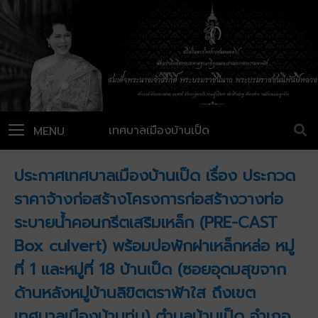
เทศบาลเมืองบ้านเป็ด
MENU
ประกาศเทศบาลเมืองบ้านเป็ด เรื่อง ประกวด
ราคาจ้างก่อสร้างโครงการก่อสร้างวางท่อ
ระบายน้ำคอนกรีตเสริมเหล็ก (PRE-CAST
Box culvert) พร้อมบ่อพักฝาเหล็กหล่อ หมู่
ที่ 1 และหมู่ที่ 18 บ้านเป็ด (ซอยอุดมสุขจาก
ด้านหลังหมู่บ้านลิขิตตราฟ้าใส ถึงเขต
เทศบาลเมืองบ้านทุ่ม) ตำบลบ้านเป็ด อำเภอ