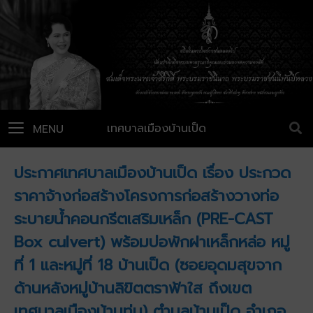
เทศบาลเมืองบ้านเป็ด
MENU
ประกาศเทศบาลเมืองบ้านเป็ด เรื่อง ประกวด
ราคาจ้างก่อสร้างโครงการก่อสร้างวางท่อ
ระบายน้ำคอนกรีตเสริมเหล็ก (PRE-CAST
Box culvert) พร้อมบ่อพักฝาเหล็กหล่อ หมู่
ที่ 1 และหมู่ที่ 18 บ้านเป็ด (ซอยอุดมสุขจาก
ด้านหลังหมู่บ้านลิขิตตราฟ้าใส ถึงเขต
เทศบาลเมืองบ้านทุ่ม) ตำบลบ้านเป็ด อำเภอ